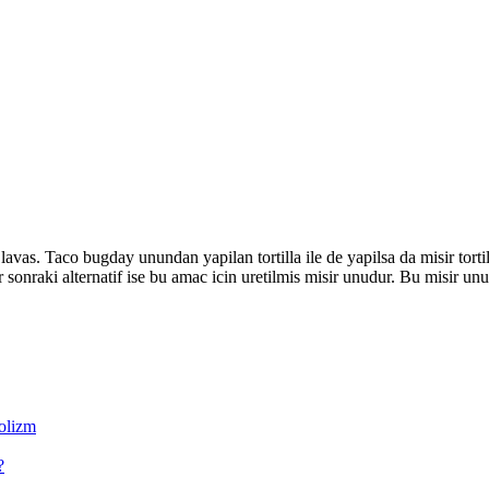
ur lavas. Taco bugday unundan yapilan tortilla ile de yapilsa da misir tort
r sonraki alternatif ise bu amac icin uretilmis misir unudur. Bu misir un
olizm
?