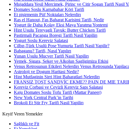
Mujaddara Yesil Mercimek, Pirinc ve Citir Sogan Tarifi Nasil Ya
Domates Soslu Karnabahar Köri Tarifi
Et pişirmenin Püf Noktaları Nelerdirı
Ras el Hanout, Fas Baharat Karisimi Tarifi, Nedir
Yogurt ile Daha Kolay Eksi Maya Yaratma Yontemi
Hint Usulu Tereyagli Tavuk: Butter Chicken Tarifi
Pastirmali Pacanga Boregi Tarifi Nasil Yapilirı
Yogurt Soslu Kereviz Salatasi
Çilbır-Türk Usulü Pose Yumurta Tarifi Nasil Yapilir?
Babaganu? Tarifi, Nasıl Yapılırı
Yunan Usulu Mucver Tarifi Nasil Yapilirı
Yemek, Sigara, Seker ve Alkolun Sagligimiza Etkisi
Venus Retrosunun Etkileri Nelerdirı Venus Retrosunda Yapilaca
Astroloji ve Dogum Haritasi Nedir?
Hint Mutfaginin Sirri Hint Baharatlari Nelerdirı
FRANSIZ TOST SANDVİÇ EKME?? PAIN DE MIE TARI
Kereviz Çorbasi ve Cevizli Kereviz Sapı Salatasi
Kaju Domates Soslu Tofu Tarifi (Mattar Paneer)
New York Central Park’in Tarihi
Brokoli Et Stir Fry Tarifi Nasil Yapilirı
Keyif Veren Yemekler
Sağlıklı ve Fit
Et Yemekleri