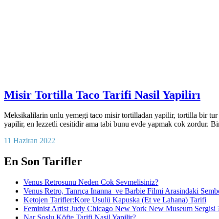
Misir Tortilla Taco Tarifi Nasil Yapilirı
Meksikalilarin unlu yemegi taco misir tortilladan yapilir, tortilla bir t
yapilir, en lezzetli cesitidir ama tabi bunu evde yapmak cok zordur. Bi
11 Haziran 2022
En Son Tarifler
Venus Retrosunu Neden Cok Sevmelisiniz?
Venus Retro, Tanrıça Inanna ve Barbie Filmi Arasindaki Semb
Ketojen Tarifler:Kore Usulü Kapuska (Et ve Lahana) Tarifi
Feminist Artist Judy Chicago New York New Museum Sergisi 
Nar Soslu Köfte Tarifi Nasil Yapilir?