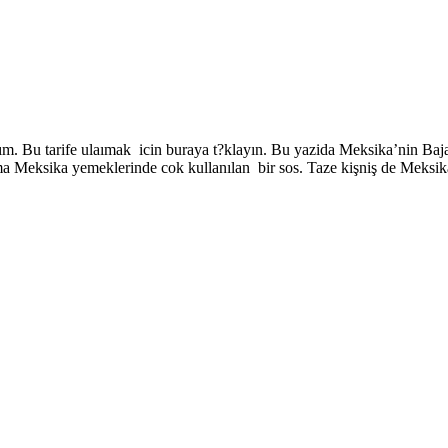
tım. Bu tarife ulaımak icin buraya t?klayın. Bu yazida Meksika’nin Baj
ma Meksika yemeklerinde cok kullanılan bir sos. Taze kişniş de Meksi