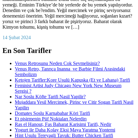
yemeği. Eminim Türkiye’de bir yerlerde de bu yemek yapılıyordur.
Denedim ve çok be?endim. Yeğil mercimek ve pirinç seviyorsanız
denemenizi öneririm. Yeğil mercimeği hağlıyoruz, soğanları kızart?
yoruz ve pirinci 3 farklı baharat ile pişiriyoruz. Baharat olarak
Kimyon tohumu, kişniş tohumu ve […]
14 Şubat 2024
En Son Tarifler
Venus Retrosunu Neden Cok Sevmelisiniz?
Venus Retro, Tanrıça Inanna ve Barbie Filmi Arasindaki
Sembolizm
Ketojen Tarifler:Kore Usulü Kapuska (Et ve Lahana) Tarifi
Feminist Artist Judy Chicago New York New Museum
Sergisi ?
Nar Soslu Köfte Tarifi Nasil Yapilir?
Mujaddara Yesil Mercimek, Pirinc ve Citir Sogan Tarifi Nasil
Yapilirı
Domates Soslu Karnabahar Köri Tarifi
Et pişirmenin Püf Noktaları Nelerdirı
Ras el Hanout, Fas Baharat Karisimi Tarifi, Nedir
Yogurt ile Daha Kolay Eksi Maya Yaratma Yontemi
Hint Usulu Tereyagli Tavuk: Butter Chicken Tarifi