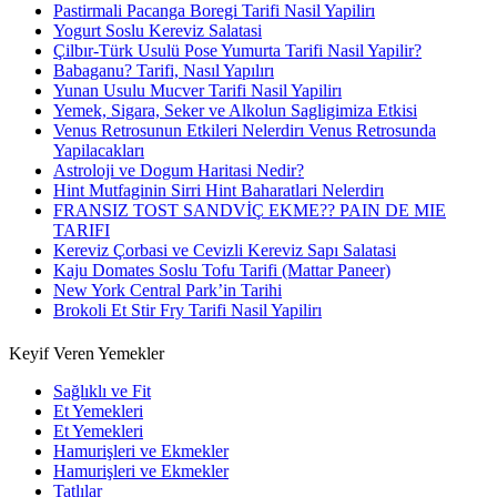
Pastirmali Pacanga Boregi Tarifi Nasil Yapilirı
Yogurt Soslu Kereviz Salatasi
Çilbır-Türk Usulü Pose Yumurta Tarifi Nasil Yapilir?
Babaganu? Tarifi, Nasıl Yapılırı
Yunan Usulu Mucver Tarifi Nasil Yapilirı
Yemek, Sigara, Seker ve Alkolun Sagligimiza Etkisi
Venus Retrosunun Etkileri Nelerdirı Venus Retrosunda
Yapilacakları
Astroloji ve Dogum Haritasi Nedir?
Hint Mutfaginin Sirri Hint Baharatlari Nelerdirı
FRANSIZ TOST SANDVİÇ EKME?? PAIN DE MIE
TARIFI
Kereviz Çorbasi ve Cevizli Kereviz Sapı Salatasi
Kaju Domates Soslu Tofu Tarifi (Mattar Paneer)
New York Central Park’in Tarihi
Brokoli Et Stir Fry Tarifi Nasil Yapilirı
Keyif Veren Yemekler
Sağlıklı ve Fit
Et Yemekleri
Et Yemekleri
Hamurişleri ve Ekmekler
Hamurişleri ve Ekmekler
Tatlılar